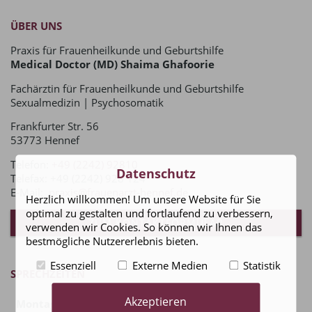
ÜBER UNS
Praxis für Frauenheilkunde und Geburtshilfe
Medical Doctor (MD) Shaima Ghafoorie
Fachärztin für Frauenheilkunde und Geburtshilfe
Sexualmedizin | Psychosomatik
Frankfurter Str. 56
53773 Hennef
Telefon:
+49 (2242) 92810
Datenschutz
Telefax: +49 (2242) 928 124
E-Mail:
praxis@frauenarzt-hennef.de
Herzlich willkommen! Um unsere Website für Sie
optimal zu gestalten und fortlaufend zu verbessern,
ZUM KONTAKTFORMULAR
verwenden wir Cookies. So können wir Ihnen das
bestmögliche Nutzererlebnis bieten.
Essenziell
Externe Medien
Statistik
SPRECHZEITEN
Akzeptieren
Montag
08:00 - 15:00 Uhr