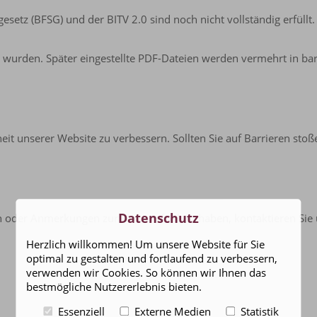
setz (BFSG) und der BITV 2.0 sind noch nicht vollständig erfüllt. 
 wurden. Später eingestellte PDF-Dateien werden vermehrt in barri
eiheit unserer Website zu verbessern. Sollten Sie auf Barrieren s
Datenschutz
n oder Anmerkungen zur Barrierefreiheit haben, kontaktieren Sie u
Herzlich willkommen! Um unsere Website für Sie
optimal zu gestalten und fortlaufend zu verbessern,
verwenden wir Cookies. So können wir Ihnen das
bestmögliche Nutzererlebnis bieten.
Essenziell
Externe Medien
Statistik