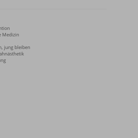
ntion
e Medizin
n, jung bleiben
ahnästhetik
ung