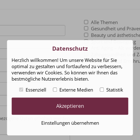
Alle Themen
Gesundheit und Präve
Beauty und ästhetisch
Sport und Bewegung
Datenschutz
Anti Aging – Alt werde
Zahngesundheit und Z
Herzlich willkommen! Um unsere Website für Sie
Vitalstoffe und Ernähr
optimal zu gestalten und fortlaufend zu verbessern,
verwenden wir Cookies. So können wir Ihnen das
bestmögliche Nutzererlebnis bieten.
Essenziell
Externe Medien
Statistik
Akzeptieren
enbezogene Daten erhoben werden.
Einstellungen übernehmen